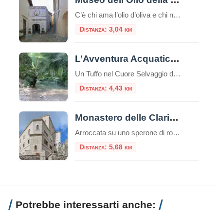
C’è chi ama l’olio d’oliva e chi non ne può fare a meno. Per tutti loro, c’è un posto speciale in cui andare: il Museo dell’Olio della Sabina. Immaginatevi un luogo antico, in cui gli antichi mestieri vengono ancora praticati con orgoglio. Un luogo dove si può apprendere la storia e la cultura di una […]
Distanza: 3,04 km
L’Avventura Acquatica de “I 30 Guadi sul Farfa”
Un Tuffo nel Cuore Selvaggio della Sabina Un’escursione che è un’immersione totale nella natura, un percorso avventuroso con i piedi costantemente a mollo nelle acque limpide di uno dei fiumi più affascinanti del Lazio. L’itinerario conosciuto come “I 30 Guadi sul Farfa” (o, più propriamente, “dei 30 Guadi”) offre un’esperienza unica e rigenerante, snodandosi da […]
Distanza: 4,43 km
Monastero delle Clarisse Eremite di Santa Maria della Provvidenza
Arroccata su uno sperone di roccia che domina la valle del Tevere, Fara in Sabina è un gioiello medievale della provincia di Rieti. Ma oltre i suoi vicoli pittoreschi e i panorami mozzafiato, il borgo custodisce un luogo dove il tempo sembra essersi fermato, un’isola di profonda spiritualità: il Monastero delle Clarisse Eremite di Santa […]
Distanza: 5,68 km
Potrebbe interessarti anche: