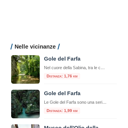
Nelle vicinanze
Gole del Farfa
Nel cuore della Sabina, tra le colline verdi del Lazio, si nasconde un piccolo gioiello naturale: le Gole del Farfa. Questo angolo incontaminato, scavato nel tempo dall’omonimo fiume, rappresenta una delle mete più affascinanti per gli amanti della natura, del trekking e dell’avventura. Un Paesaggio Suggestivo Le Gole del Farfa si trovano all’interno della Riserva […]
Distanza: 1,76 km
Gole del Farfa
Le Gole del Farfa sono una serie di profonde gole scavate dal fiume Farfa, affluente di sinistra del Tevere, nella regione italiana del Lazio.Questo fiume attraversa una serie di strette e suggestive gole, circondate da pareti rocciose e vegetazione lussureggiante.La zona è nota per la sua bellezza naturale e viene spesso visitata da escursionisti, amanti […]
Distanza: 1,99 km
Museo dell’Olio della Sabina