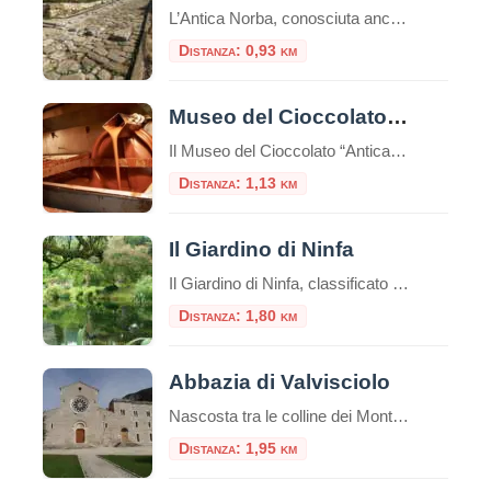
L’Antica Norba, conosciuta anche come “Norba Caesarina” o “Nurfa”, è stata un’antica città romana situata nell’odierna regione del Lazio.Fondata durante il IV secolo a.C., Norba occupava una posizione strategica sulle pendici dei Monti Lepini, a breve distanza dall’attuale città di Norma.L’attuale parco archeologico offre la rara possibilità di visitare una città di epoca repubblicana pressoché […]
Distanza: 0,93 km
Museo del Cioccolato di Norma
Il Museo del Cioccolato “Antica Norba” è un museo di Norma, in provincia di Latina.E’ un museo unico nel suo genere che racconta la storia del cibo universalmente considerato più “goloso”. Venne istituito nel 1995 per iniziativa di privati.La storia del Museo del Cioccolato di Norma (LT) inizia nel 1956, quando viene aperta la prima […]
Distanza: 1,13 km
Il Giardino di Ninfa
Il Giardino di Ninfa, classificato tra i primi 10 giardini più belli del mondo, è uno splendido esempio di poesia e di architettura medievale.Circondato dalla natura, da mura e torri, da chiese, monasteri e villaggi, il giardino di Ninfa copre una superficie di circa 105 ettari. Il giardino si trova ai piedi dei monti Lepini, […]
Distanza: 1,80 km
Abbazia di Valvisciolo
Nascosta tra le colline dei Monti Lepini, a pochi chilometri dal borgo medievale di Sermoneta, sorge l’Abbazia di Valvisciolo, un autentico gioiello di architettura cistercense e un luogo di grande fascino spirituale e storico. Fondata nel XII secolo, questa abbazia è un esempio perfetto dello stile sobrio ed essenziale tipico dei monaci cistercensi, che cercavano […]
Distanza: 1,95 km