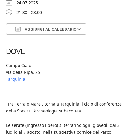
24.07.2025
21:30 - 23:00
AGGIUNGI AL CALENDARIO
Download ICS
Google Calendar
iCalendar
Office 365
Outlook Live
DOVE
Campo Cialdi
via della Ripa, 25
Tarquinia
“Tra Terra e Mare”, torna a Tarquinia il ciclo di conferenze
della Stas sull’archeologia subacquea
Le serate (ingresso libero) si terranno ogni giovedì, dal 3
luglio al 7 agosto, nella suggestiva cornice del Parco