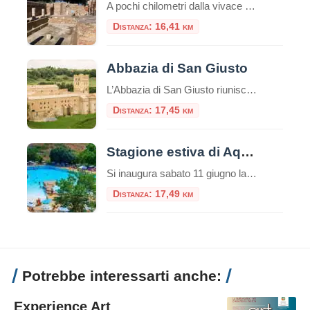
A pochi chilometri dalla vivace città portuale di Civitavecchia, su una verdeggiante collina che domina il Tirreno, sorge uno dei complessi termali romani più affascinanti e meglio conservati dell’Etruria meridionale: l’Area Archeologica delle Terme Taurine, conosciute anche come Terme di Traiano. Questo sito non è solo un complesso di antiche rovine, ma una vera e […]
Distanza: 16,41 km
Abbazia di San Giusto
L’Abbazia di San Giusto riunisce molti secoli di storia in uno splendido luogo. Il monastero si affaccia sulla valle del fiume Marta, protetto da colline su entrambi i lati. Questa zona, a quattro chilometri da Tuscania, è stata anche in tempi
Distanza: 17,45 km
Stagione estiva di Aquafelix
Si inaugura sabato 11 giugno la nuova stagione di Aquafelix a Civitavecchia, il più grande Parco aquatico del Centro Italia, tra i 10 più belli nel Paese. Tante le attività in programma per una estate che si annuncia piena di eventi, con particolare attenzione alle famiglie e al divertimento dei bambini. Tra gli appuntamenti in […]
Distanza: 17,49 km
Potrebbe interessarti anche:
Experience Art