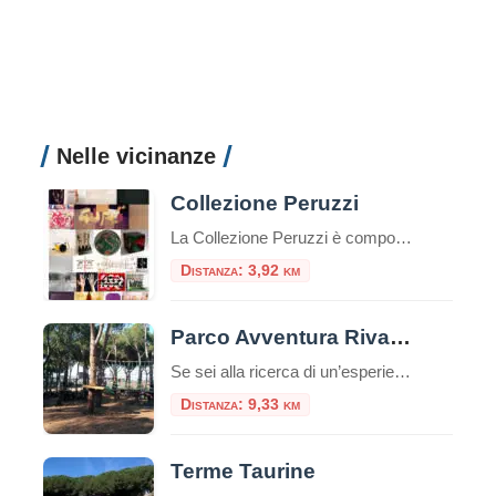
Nelle vicinanze
Collezione Peruzzi
La Collezione Peruzzi è composta da oltre duecento opere seriali di arte italiana contemporanea, raccolte a cominciare dal 1980. Gli artisti sono stati selezionati sulla base della loro effettiva riconoscibilità internazionale e dell’organicità all’area di appartenenza, in modo da soddisfare il progetto di collezione: rappresentare in modo esaustivo i movimenti e gli artisti italiani che […]
Distanza: 3,92 km
Parco Avventura Riva dei Tarquini
Se sei alla ricerca di un’esperienza che unisca il brivido dell’avventura al piacere di stare immersi nella natura, il Parco Avventura Riva dei Tarquini è la meta ideale. Nel cuore della Tuscia, a pochi chilometri da Roma, sorge una delle destinazioni più emozionanti per chi cerca avventura e divertimento all’aria aperta: il Parco Avventura Riva […]
Distanza: 9,33 km
Terme Taurine