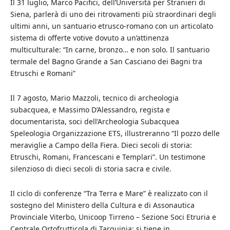
Il 31 luglio, Marco Pacifici, dell’Università per Stranieri di
Siena, parlerà di uno dei ritrovamenti più straordinari degli
ultimi anni, un santuario etrusco-romano con un articolato
sistema di offerte votive dovuto a un’attinenza
multiculturale: “In carne, bronzo… e non solo. Il santuario
termale del Bagno Grande a San Casciano dei Bagni tra
Etruschi e Romani”
Il 7 agosto, Mario Mazzoli, tecnico di archeologia
subacquea, e Massimo D’Alessandro, regista e
documentarista, soci dell’Archeologia Subacquea
Speleologia Organizzazione ETS, illustreranno “Il pozzo delle
meraviglie a Campo della Fiera. Dieci secoli di storia:
Etruschi, Romani, Francescani e Templari”. Un testimone
silenzioso di dieci secoli di storia sacra e civile.
Il ciclo di conferenze “Tra Terra e Mare” è realizzato con il
sostegno del Ministero della Cultura e di Assonautica
Provinciale Viterbo, Unicoop Tirreno – Sezione Soci Etruria e
Centrale Ortofrutticola di Tarquinia; si tiene in