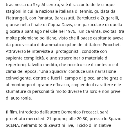
trasmessa da Sky. Al centro, vi è il racconto delle cinque
stagioni in cui la nazionale italiana di tennis, guidata da
Pietrangeli, con Panatta, Barazzutti, Bertolucci e Zugarelli,
giunse nella finale di Coppa Davis, e in particolare di quella
giocata a Santiago nel Cile nel 1976, l’unica vinta, svoltasi tra
molte polemiche politiche, visto che il paese ospitante aveva
da poco vissuto il drammatico golpe del dittatore Pinochet.
Attraverso le interviste ai protagonisti, condotte con
sapiente complicità, e uno straordinario materiale di
repertorio, talvolta inedito, che ricostruisce il contesto e il
clima dell’epoca, “Una Squadra” conduce una narrazione
coinvolgente, dentro e fuori il campo di gioco, anche grazie
al montaggio di grande efficacia, cogliendo il carattere e le
sfumature di personalità molto diverse tra loro e non prive
di autoironia.
Il film, introdotto dall’autore Domenico Procacci, sarà
proiettato mercoledì 21 giugno, alle 20.30, presso lo Spazio
SCENA, nell’ambito di Zavattini live, il ciclo di iniziative