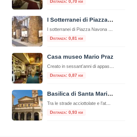
Distanza: 0,70 km
I Sotterranei di Piazza Navona
I sotterranei di Piazza Navona sono un complesso di ambienti sotterranei situati sotto la famosa Piazza Navona di Roma, in Italia. Questi sotterranei sono noti come “Stadio di Domiziano” e rappresentano uno dei siti archeologici più importanti della città. Piazza Navona, la più bella piazza barocca di Roma, occupa la pista dell’antico “Stadio di Domiziano”, […]
Distanza: 0,81 km
Casa museo Mario Praz
Creato in sessant'anni di appassionato collezionismo da Mario Praz (Roma 1896-1982) anglista e critico di levatura internazionale, al Casa Museo Mario Praz si presenta come una dimora nobiliare del secolo XIX. Mario Praz - pescatore, scrittore e
Distanza: 0,87 km
Basilica di Santa Maria in Trastevere
Tra le strade acciottolate e l’atmosfera bohémienne del quartiere Trastevere, sorge una delle più antiche e affascinanti chiese di Roma: la Basilica di Santa Maria in Trastevere. Un luogo che unisce spiritualità, storia e bellezza artistica in un unico colpo d’occhio. Un’antichità che affascina Secondo la tradizione, la basilica fu fondata nel III secolo d.C. […]
Distanza: 0,93 km