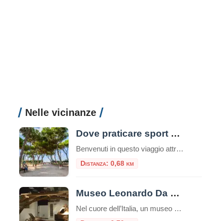
Nelle vicinanze
Dove praticare sport a Roma: consigli utili e attività da svolgere nella capitale
Benvenuti in questo viaggio attraverso le migliori opportunità per praticare sport nella vivace e storica città di Roma. La Capitale italiana non è solo un tesoro di arte, cultura e gastronomia, ma offre anche numerose possibilità per mantenere uno stile di vita attivo e sano, oltre che ecologico. Che siate residenti o turisti, appassionati di sport all’aria aperta o alla […]
Distanza: 0,68 km
Museo Leonardo Da Vinci Experience
Nel cuore dell’Italia, un museo straordinario invita i visitatori a intraprendere un viaggio affascinante attraverso la mente di uno dei più grandi geni della storia: Leonardo da Vinci. Il Museo Leonardo Da Vinci Experience non è semplicemente un museo tradizionale, ma un’esperienza interattiva che permette di toccare con mano l’eredità del maestro del Rinascimento. Un […]