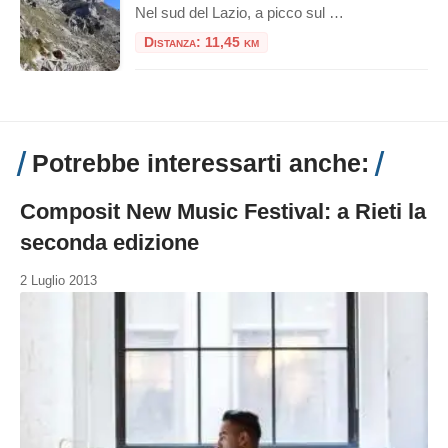
Nel sud del Lazio, a picco sul Golfo di Gaeta, si erge il Monte Redentore, una delle cime più suggestive e panoramiche dei Monti Aurunci. A 1252 metri di altitudine, questa montagna, che in realtà è una spalla del più imponente Monte Altino, offre un’esperienza indimenticabile che unisce trekking, spiritualità e paesaggi mozzafiato, rendendola una […]
Distanza: 11,45 km
Potrebbe interessarti anche:
Composit New Music Festival: a Rieti la
seconda edizione
2 Luglio 2013