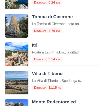
Distanza: 0,24 km
Tomba di Cicerone
La Tomba di Cicerone, nota anche come Mausoleo di Cicerone o Sepolcro di Cicerone in italiano, è il luogo di sepoltura del famoso oratore e filosofo romano Marco Tullio Cicerone.Cicerone è noto per essere stato uno degli oratori più influenti della Roma antica e una figura di spicco nella politica romana durante gli ultimi anni […]
Distanza: 4,70 km
Itri
Posta a 170 m. s.l.m., la cittadina di Itri sorge in una caratteristica vallata tra le falde occidentali dei monti Aurunci (passo di San Donato), a soli 8 km dalla costa. Castello di Itri Si trova lungo il percorso della via Appia, tra Fondi (co
Distanza: 9,54 km
Villa di Tiberio
La Villa di Tiberio a Sperlonga è uno dei più affascinanti esempi di residenza imperiale romana sulla costa tirrenica. Situata nel comune di Sperlonga, in provincia di Latina, la villa si affaccia sul mare e rappresenta uno squarcio della vita privata dell’imperatore Tiberio. Origini e Struttura della Villa La villa, costruita nel I secolo a.C., […]
Distanza: 11,15 km
Monte Redentore ed Eremo di San Michele