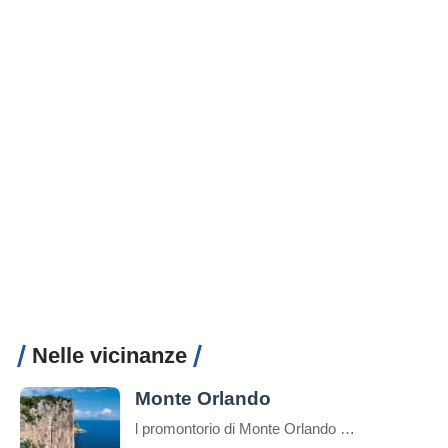
Nelle vicinanze
Monte Orlando
l promontorio di Monte Orlando (171 m) è il prolungamento verso il mare del sistema montuoso degli Aurunci, costituito quasi esclusivamente da calcari meso-cenozoici (190-25 milioni di anni). Nell’area del parco si rinvengono molti fenomeni caratteristici di questi territori come terre rosse, falesie, faglie, grotte, rocce stratificate. In alcuni punti possiamo osservare della terra di […]