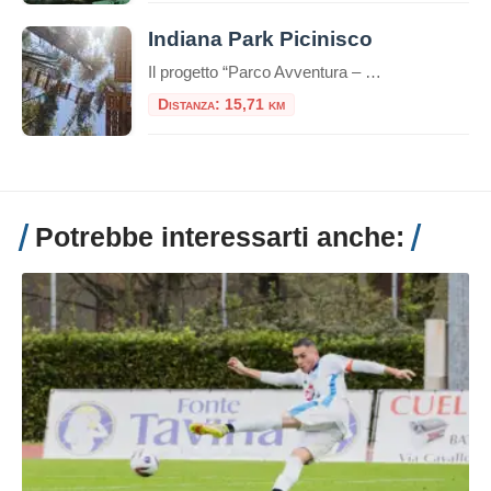
Indiana Park Picinisco
Il progetto “Parco Avventura – educativo”, è rivolto a tutto il pubblico interessato ad interagire in modo originale con la natura, in quanto esso rappresenta un’occasione di divertimento a diretto contatto con la natura offrendo inoltre co
Distanza: 15,71 km
Potrebbe interessarti anche: