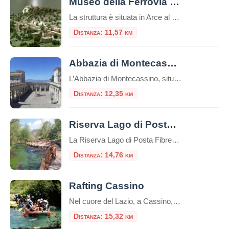
Museo della Ferrovia della Valle del Liri
La struttura è situata in Arce al piano terra del Palazzo comunale, sono circa 100 mq dedicati alla Ferrovia della Valle del Liri e della valle Roveto. Ferrovia mezzo di collegamento delle persone e delle culture delle due valli nonché delle due regioni
Distanza: 11,57 km
Abbazia di Montecassino
L’Abbazia di Montecassino, situata a Cassino (FR), è una delle abbazie più antiche e importanti del mondo. La sua storia è ricca e affonda le radici nell’antichità. Nel corso dei secoli, Montecassino fu distrutta e ricostruita più volte. Fu distrutta dai Longobardi nel 577, dai Saraceni nel 883 e dai Normanni nel 1349. La distruzione […]
Distanza: 12,35 km
Riserva Lago di Posta Fibreno
La Riserva Lago di Posta Fibreno, o semplicemente Lago di Posta Fibreno, è una riserva naturale situata nella regione del Lazio, in Italia. Si trova nelle vicinanze del comune di Posta Fibreno, nella provincia di Frosinone. Il lago è di origine carsica e si estende su una superficie di circa 0,3 chilometri quadrati.È alimentato da […]
Distanza: 14,76 km
Rafting Cassino
Nel cuore del Lazio, a Cassino, Adventureland offre un’esperienza di rafting unica lungo il fiume Gari. Questo parco avventura, tra i più moderni del Centro Italia, propone attività all’aria aperta per tutte le età, combinando sport, natura e divertimento. Il Fiume Gari: Natura e Avventura Il fiume Gari, con le sue acque cristalline e un […]
Distanza: 15,32 km