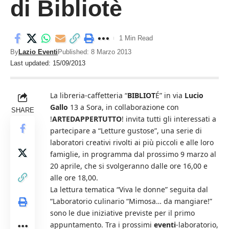
di Bibliotè
1 Min Read
By
Lazio Eventi
Published: 8 Marzo 2013
Last updated: 15/09/2013
La libreria-caffetteria “
BIBLIOT
É” in via
Lucio
Gallo
13 a Sora, in collaborazione con
SHARE
!
ARTEDAPPERTUTTO
! invita tutti gli interessati a
partecipare a “Letture gustose”, una serie di
laboratori creativi rivolti ai più piccoli e alle loro
famiglie, in programma dal prossimo 9 marzo al
20 aprile, che si svolgeranno dalle ore 16,00 e
alle ore 18,00.
La lettura tematica “Viva le donne” seguita dal
“Laboratorio culinario “Mimosa… da mangiare!”
sono le due iniziative previste per il primo
appuntamento. Tra i prossimi
eventi
-laboratorio,