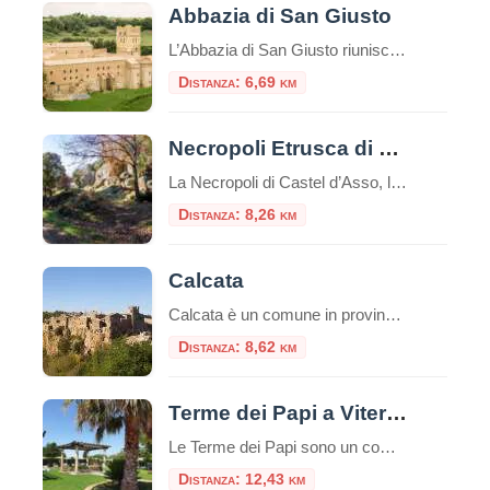
Abbazia di San Giusto
L’Abbazia di San Giusto riunisce molti secoli di storia in uno splendido luogo. Il monastero si affaccia sulla valle del fiume Marta, protetto da colline su entrambi i lati. Questa zona, a quattro chilometri da Tuscania, è stata anche in tempi
Distanza: 6,69 km
Necropoli Etrusca di Castel d’Asso
La Necropoli di Castel d’Asso, l’antica Axia, è un importante sito archeologico etrusco situato nella regione del Lazio, in Italia, a circa 7 chilometri a nord-ovest di Viterbo.Questa necropoli è una delle più grandi e meglio conservate della civiltà etrusca, un’antica civiltà pre-romana che esisteva nell’Italia centrale tra l’VIII e il I secolo a.C.Il sito […]
Distanza: 8,26 km
Calcata
Calcata è un comune in provincia di Viterbo, e dista dal capoluogo circa 45 km. A pochi chilometri da Roma, la cittadina di Calcata, arroccata sopra una montagna di tufo, domina la verde valle del fiume Treja. Nel paese di Calcata è stata girata la scena della distruzione del paesello nel film Amici miei del […]
Distanza: 8,62 km
Terme dei Papi a Viterbo
Le Terme dei Papi sono un complesso termale situato nella città di Viterbo, nel Lazio.Queste terme sono conosciute per la loro storia antica e la reputazione di offrire benefici per la salute e il benessere. Storia e Origine delle Terme dei Papi Le Terme dei Papi hanno una lunga storia che risale all’epoca romana.Il nome […]
Distanza: 12,43 km