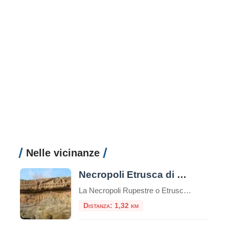
Nelle vicinanze
Necropoli Etrusca di Norchia
La Necropoli Rupestre o Etrusca di Norchia è un antico sito archeologico situato nelle vicinanze di Vetralla, una cittadina nella regione del Lazio in Italia. Si tratta di una necropoli, cioè un’area dove sono presenti tombe e sepolture, caratterizzata da un particolare tipo di tomba, chiamata “tomba a camera rupestre”, scavata nella roccia tufacea.Indice dei […]
Distanza: 1,32 km