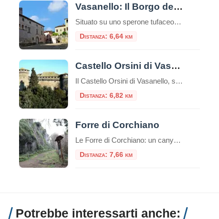
Vasanello: Il Borgo della Ceramica nel Cuore della Tuscia
Situato su uno sperone tufaceo nel Lazio settentrionale, Vasanello è un borgo che incanta per la sua autenticità. Conosciuto anticamente come Bassanello, questo comune della provincia di Viterbo è un intreccio di storia etrusca, architettura medievale e una tradizione artigianale che sopravvive da secoli. Se cerchi una meta lontana dal turismo di massa, dove il […]
Distanza: 6,64 km
Castello Orsini di Vasanello
Il Castello Orsini di Vasanello, situato all’ingresso del borgo medievale in provincia di Viterbo, rappresenta un notevole esempio di architettura militare trasformata in residenza nobiliare nel corso dei secoli. Origini e trasformazioni storiche Le origini del castello risalgono al 1278, quando Orso Orsini, nipote di papa Niccolò III, acquisì il feudo di Vasanello, allora noto […]
Distanza: 6,82 km
Forre di Corchiano
Le Forre di Corchiano: un canyon etrusco nel cuore della Tuscia Le Forre di Corchiano, situate nel territorio dell’omonimo borgo in provincia di Viterbo, rappresentano un paesaggio unico nel Lazio, dove natura, archeologia e storia si fondono in modo spettacolare. Si tratta di profonde gole di origine vulcanica, scavate nei millenni dai corsi d’acqua nel […]
Distanza: 7,66 km
Potrebbe interessarti anche: