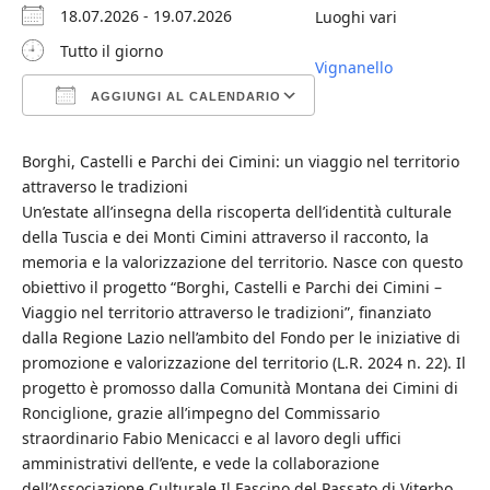
18.07.2026 - 19.07.2026
Luoghi vari
Tutto il giorno
Vignanello
AGGIUNGI AL CALENDARIO
Download ICS
Google Calendar
iCalendar
Office 365
Outlook Live
Borghi, Castelli e Parchi dei Cimini: un viaggio nel territorio
attraverso le tradizioni
Un’estate all’insegna della riscoperta dell’identità culturale
della Tuscia e dei Monti Cimini attraverso il racconto, la
memoria e la valorizzazione del territorio. Nasce con questo
obiettivo il progetto “Borghi, Castelli e Parchi dei Cimini –
Viaggio nel territorio attraverso le tradizioni”, finanziato
dalla Regione Lazio nell’ambito del Fondo per le iniziative di
promozione e valorizzazione del territorio (L.R. 2024 n. 22). Il
progetto è promosso dalla Comunità Montana dei Cimini di
Ronciglione, grazie all’impegno del Commissario
straordinario Fabio Menicacci e al lavoro degli uffici
amministrativi dell’ente, e vede la collaborazione
dell’Associazione Culturale Il Fascino del Passato di Viterbo,