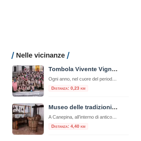
Nelle vicinanze
Tombola Vivente Vignanellese: Tradizione, Spettacolo e Comunità
Ogni anno, nel cuore del periodo natalizio, la storica Piazza della Repubblica di Vignanello (Viterbo) si trasforma in un palcoscenico a cielo aperto per ospitare un evento unico nel suo genere: la Tombola Vivente Vignanellese (TVV). Non una semplice estrazione, ma una vera e propria rappresentazione teatrale in cui i 90 numeri della tombola prendono […]
Distanza: 0,23 km
Museo delle tradizioni popolari di Canepina
A Canepina, all’interno di antico convento dei frati Carmelitani del Seicento è allestito il Museo delle Tradizioni Popolari di Canepina. Il convento, di proprietà del comune, conserva affreschi databili a partire dal 1600 che furono rinvenuti nel primo allestimento del museo. L’intero ciclo di pitture murali, che ornano le lunette e i pennacchi del chiostro, […]
Distanza: 4,40 km