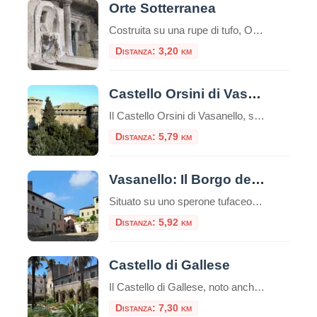
Orte Sotterranea
Costruita su una rupe di tufo, Orte, al suo interno conserva un tesoro nascosto fatto di cunicoli, cisterne, pozzi, laboratori e vari luoghi di attività. Al di sotto del paese, li dove non te lo aspetti, c’è una fitta rete di cunicoli che testimonia tutte le attività che in questo luogo, nei millenni, si sono […]
Distanza: 3,20 km
Castello Orsini di Vasanello
Il Castello Orsini di Vasanello, situato all’ingresso del borgo medievale in provincia di Viterbo, rappresenta un notevole esempio di architettura militare trasformata in residenza nobiliare nel corso dei secoli. Origini e trasformazioni storiche Le origini del castello risalgono al 1278, quando Orso Orsini, nipote di papa Niccolò III, acquisì il feudo di Vasanello, allora noto […]
Distanza: 5,79 km
Vasanello: Il Borgo della Ceramica nel Cuore della Tuscia
Situato su uno sperone tufaceo nel Lazio settentrionale, Vasanello è un borgo che incanta per la sua autenticità. Conosciuto anticamente come Bassanello, questo comune della provincia di Viterbo è un intreccio di storia etrusca, architettura medievale e una tradizione artigianale che sopravvive da secoli. Se cerchi una meta lontana dal turismo di massa, dove il […]
Distanza: 5,92 km
Castello di Gallese
Il Castello di Gallese, noto anche come Palazzo Ducale, è una delle residenze storiche più affascinanti del Lazio, situato nel borgo medievale di Gallese, in provincia di Viterbo. Costruito su uno sperone di tufo tra i Monti Cimini e il fiume Tevere, il castello vanta una storia millenaria che affonda le radici nell’epoca falisca. Dalle […]
Distanza: 7,30 km