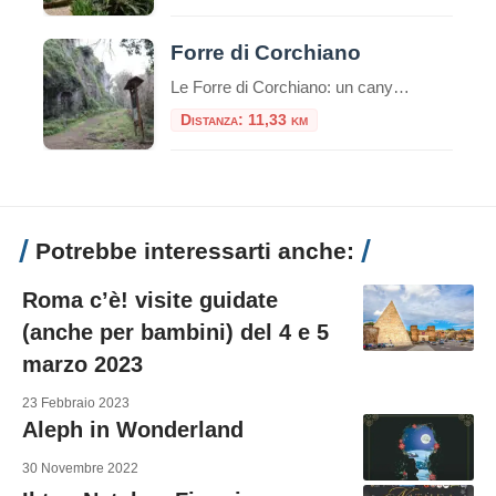
Forre di Corchiano
Le Forre di Corchiano: un canyon etrusco nel cuore della Tuscia Le Forre di Corchiano, situate nel territorio dell’omonimo borgo in provincia di Viterbo, rappresentano un paesaggio unico nel Lazio, dove natura, archeologia e storia si fondono in modo spettacolare. Si tratta di profonde gole di origine vulcanica, scavate nei millenni dai corsi d’acqua nel […]
Distanza: 11,33 km
Potrebbe interessarti anche:
Roma c’è! visite guidate
(anche per bambini) del 4 e 5
marzo 2023
23 Febbraio 2023
Aleph in Wonderland
30 Novembre 2022