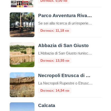
Distanza: 0,00 km
Parco Avventura Riva dei Tarquini
Se sei alla ricerca di un’esperienza che unisca il brivido dell’avventura al piacere di stare immersi nella natura, il Parco Avventura Riva dei Tarquini è la meta ideale. Nel cuore della Tuscia, a pochi chilometri da Roma, sorge una delle destinazioni più emozionanti per chi cerca avventura e divertimento all’aria aperta: il Parco Avventura Riva […]
Distanza: 11,18 km
Abbazia di San Giusto
L’Abbazia di San Giusto riunisce molti secoli di storia in uno splendido luogo. Il monastero si affaccia sulla valle del fiume Marta, protetto da colline su entrambi i lati. Questa zona, a quattro chilometri da Tuscania, è stata anche in tempi
Distanza: 13,55 km
Necropoli Etrusca di Norchia
La Necropoli Rupestre o Etrusca di Norchia è un antico sito archeologico situato nelle vicinanze di Vetralla, una cittadina nella regione del Lazio in Italia. Si tratta di una necropoli, cioè un’area dove sono presenti tombe e sepolture, caratterizzata da un particolare tipo di tomba, chiamata “tomba a camera rupestre”, scavata nella roccia tufacea. Le […]
Distanza: 14,54 km
Calcata