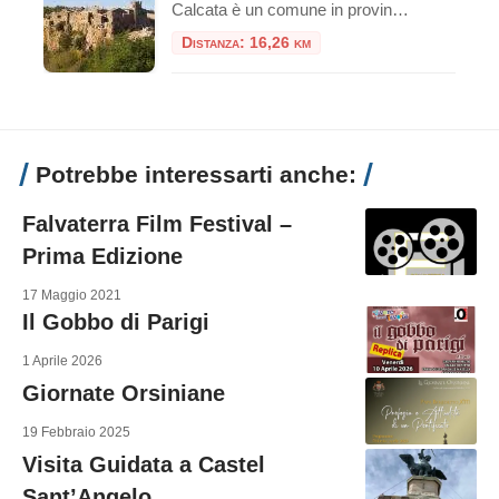
Calcata è un comune in provincia di Viterbo, e dista dal capoluogo circa 45 km. A pochi chilometri da Roma, la cittadina di Calcata, arroccata sopra una montagna di tufo, domina la verde valle del fiume Treja. Nel paese di Calcata è stata girata la scena della distruzione del paesello nel film Amici miei del […]
Distanza: 16,26 km
Potrebbe interessarti anche:
Falvaterra Film Festival –
Prima Edizione
17 Maggio 2021
Il Gobbo di Parigi
1 Aprile 2026
Giornate Orsiniane
19 Febbraio 2025
Visita Guidata a Castel
Sant’Angelo