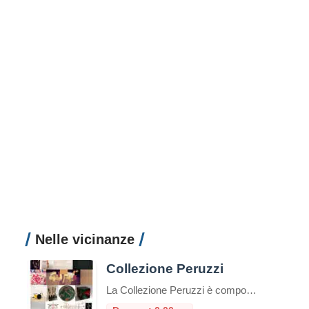
Nelle vicinanze
Collezione Peruzzi
La Collezione Peruzzi è composta da oltre duecento opere seriali di arte italiana contemporanea, raccolte a cominciare dal 1980. Gli artisti sono stati selezionati sulla base della loro effettiva riconoscibilità internazionale e dell’organicità all’area di appartenenza, in modo da soddisfare il progetto di collezione: rappresentare in modo esaustivo i movimenti e gli artisti italiani che […]