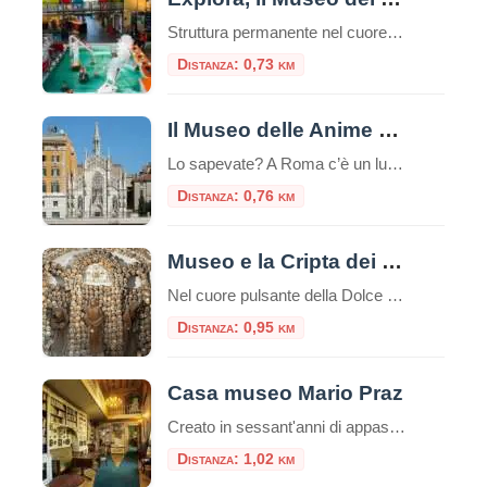
Struttura permanente nel cuore di Roma, Explora il Museo dei Bambini attiva dal 2001, è dedicata a bambine e bambini da 0 a 11 anni.Da oltre 20 anni, è il punto di riferimento per l’educazione informale e le attività creative per le famiglie, le scuole e il mondo dell’infanzia. Uno spazio in cui l’esplorazione e […]
Distanza: 0,73 km
Il Museo delle Anime del Purgatorio
Lo sapevate? A Roma c’è un luogo unico e inquietante: il Museo delle Anime del Purgatorio. Il museo delle anime del Purgatorio è un’esposizione di documenti e testimonianze allestita in un locale adiacente alla sacrestia della piccola chiesa neogotica del Sacro Cuore del Suffragio a Roma. Tali documenti proverebbero l’esistenza del Purgatorio. La chiesa del […]
Distanza: 0,76 km
Museo e la Cripta dei Frati Cappuccini
Nel cuore pulsante della Dolce Vita romana, lungo la celebre Via Veneto, si cela un luogo che offre un’esperienza tanto profonda quanto inaspettata, un viaggio che intreccia arte, storia e una potente riflessione sulla vita e la morte. È il Complesso di Santa Maria della Concezione, che ospita il Museo e la Cripta dei Frati […]
Distanza: 0,95 km
Casa museo Mario Praz
Creato in sessant'anni di appassionato collezionismo da Mario Praz (Roma 1896-1982) anglista e critico di levatura internazionale, al Casa Museo Mario Praz si presenta come una dimora nobiliare del secolo XIX. Mario Praz - pescatore, scrittore e
Distanza: 1,02 km