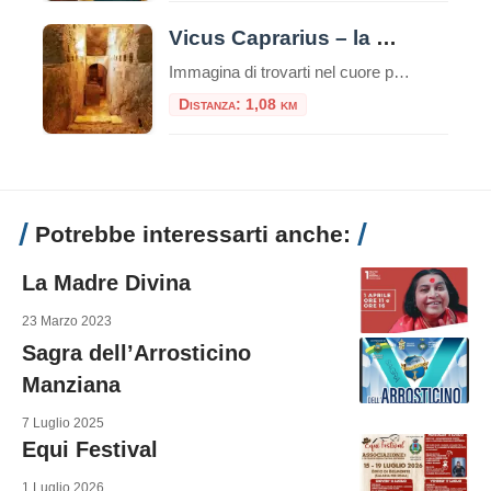
Vicus Caprarius – la Città dell’Acqua
Immagina di trovarti nel cuore pulsante di Roma, davanti alla maestosa Fontana di Trevi. La folla è ovunque, il rumore dell’acqua scrosciante si mescola al vociare dei turisti. Eppure, a pochi metri di distanza e a nove metri di profondità, esiste un mondo silenzioso dove quell’acqua scorre da duemila anni, testimone di una storia millenaria. […]
Distanza: 1,08 km
Potrebbe interessarti anche:
La Madre Divina
23 Marzo 2023
Sagra dell’Arrosticino
Manziana
7 Luglio 2025
Equi Festival
1 Luglio 2026