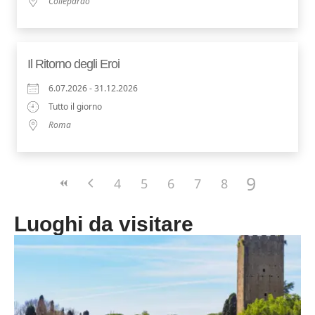
Collepardo
Il Ritorno degli Eroi
6.07.2026 - 31.12.2026
Tutto il giorno
Roma
9
4
5
6
7
8
Luoghi da visitare